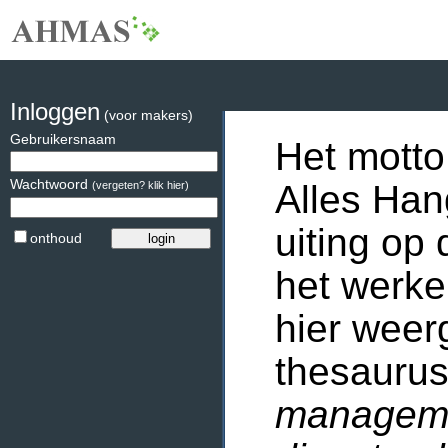
Inloggen
(voor makers)
Gebruikersnaam
Het motto
Wachtwoord
Alles Han
(vergeten? klik hier)
uiting op 
onthoud
het werke
hier weer
thesaurus
manageme