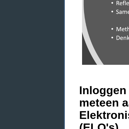
Inloggen 
meteen a
Elektron
(ELO's)