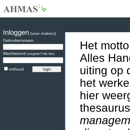
Inloggen
(voor makers)
Gebruikersnaam
Het motto
Wachtwoord
Alles Han
(vergeten? klik hier)
uiting op 
onthoud
het werke
hier weer
thesaurus
manageme