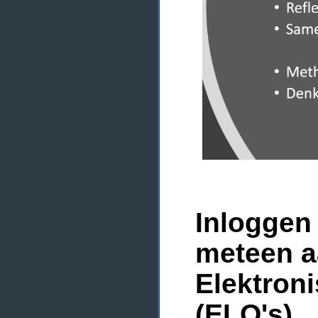
Inloggen 
meteen a
Elektron
(ELO's)