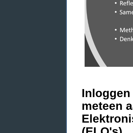
Inloggen 
meteen a
Elektron
(ELO's)