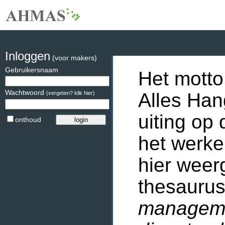
Inloggen
(voor makers)
Gebruikersnaam
Het motto
Wachtwoord
Alles Han
(vergeten? klik hier)
uiting op 
onthoud
het werke
hier weer
thesaurus
manageme