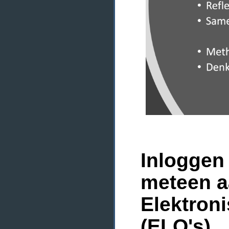
Inloggen 
meteen a
Elektron
(ELO's)