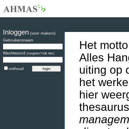
Inloggen
(voor makers)
Gebruikersnaam
Het motto
Wachtwoord
Alles Han
(vergeten? klik hier)
uiting op 
onthoud
het werke
hier weer
thesaurus
manageme