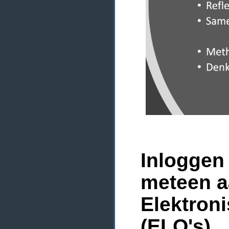
Inloggen 
meteen a
Elektron
(ELO's)