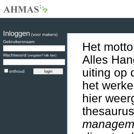
Inloggen
(voor makers)
Gebruikersnaam
Het motto
Wachtwoord
Alles Han
(vergeten? klik hier)
uiting op 
onthoud
het werke
hier weer
thesaurus
manageme