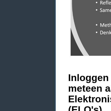
Inloggen 
meteen a
Elektron
(ELO's)