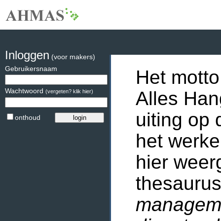
Inloggen
(voor makers)
Gebruikersnaam
Het motto
Wachtwoord
Alles Han
(vergeten? klik hier)
uiting op 
onthoud
het werke
hier weer
thesaurus
manageme