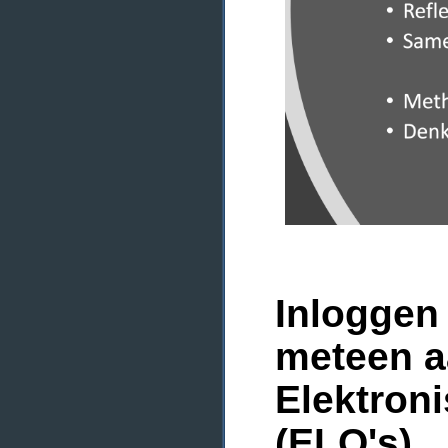
Inloggen 
meteen a
Elektron
(ELO's)