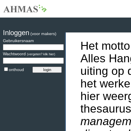
Inloggen
(voor makers)
Gebruikersnaam
Het motto
Wachtwoord
Alles Han
(vergeten? klik hier)
uiting op 
onthoud
het werke
hier weer
thesaurus
manageme