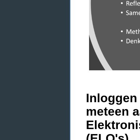
Inloggen 
meteen a
Elektron
(ELO's)