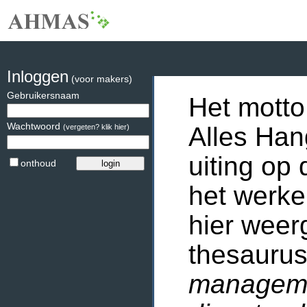
Inloggen
(voor makers)
Gebruikersnaam
Het motto
Wachtwoord
Alles Han
(vergeten? klik hier)
uiting op 
onthoud
het werke
hier weer
thesaurus
manageme