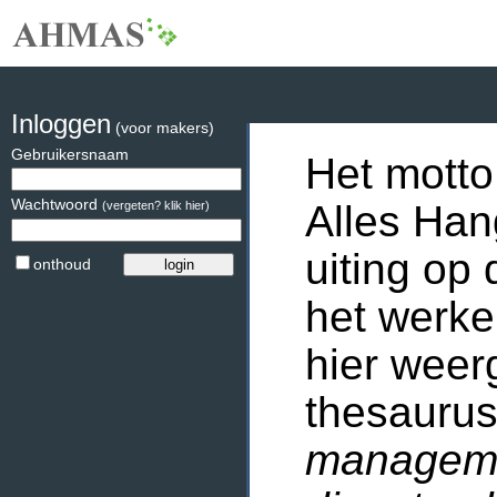
Inloggen
(voor makers)
Gebruikersnaam
Het motto
Wachtwoord
Alles Han
(vergeten? klik hier)
uiting op 
onthoud
het werke
hier weer
thesaurus
manageme