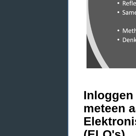
Inloggen 
meteen a
Elektron
(ELO's)