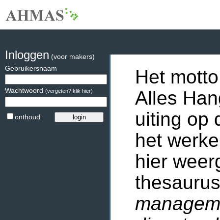
Inloggen
(voor makers)
Gebruikersnaam
Het motto
Wachtwoord
Alles Han
(vergeten? klik hier)
uiting op 
onthoud
het werke
hier weer
thesaurus
manageme