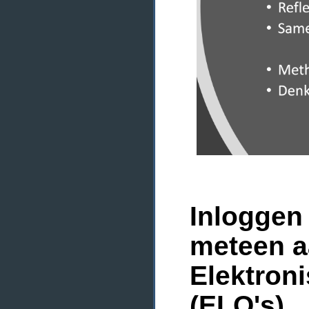
Inloggen 
meteen a
Elektron
(ELO's)