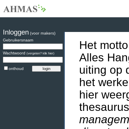
Inloggen
(voor makers)
Gebruikersnaam
Het motto
Wachtwoord
Alles Han
(vergeten? klik hier)
uiting op 
onthoud
het werke
hier weer
thesaurus
manageme