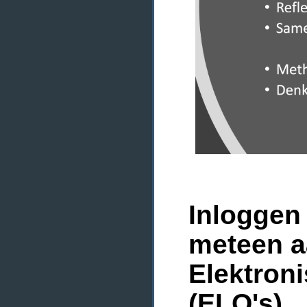
Inloggen 
meteen a
Elektron
(ELO's)