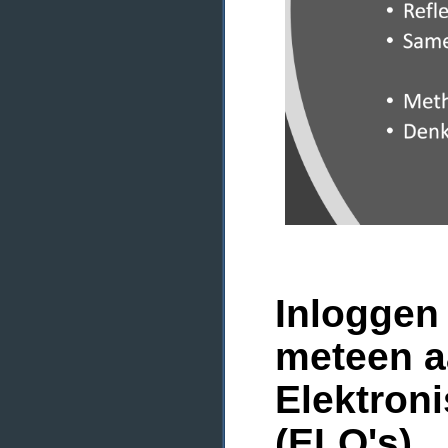
Inloggen 
meteen a
Elektron
(ELO's)