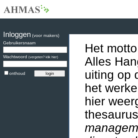
Inloggen
(voor makers)
Gebruikersnaam
Het motto
Wachtwoord
Alles Han
(vergeten? klik hier)
uiting op 
onthoud
het werke
hier weer
thesaurus
manageme