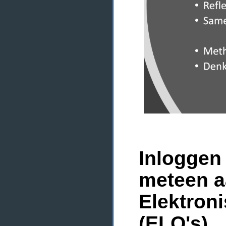
Inloggen 
meteen a
Elektron
(ELO's)