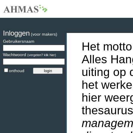
Inloggen
(voor makers)
Gebruikersnaam
Het motto
Wachtwoord
Alles Han
(vergeten? klik hier)
uiting op 
onthoud
het werke
hier weer
thesaurus
manageme