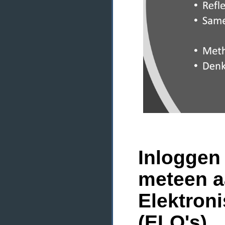
Inloggen 
meteen a
Elektron
(ELO's)