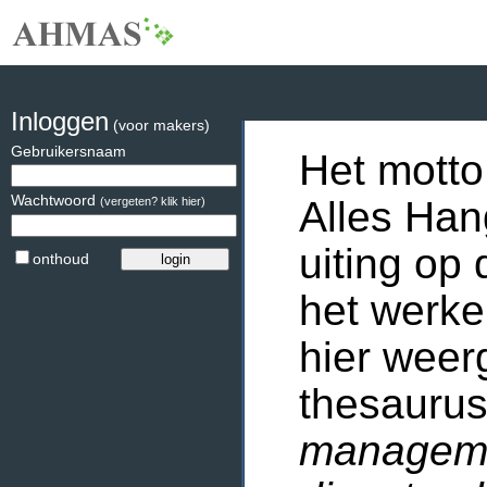
Inloggen
(voor makers)
Gebruikersnaam
Het motto
Wachtwoord
Alles Han
(vergeten? klik hier)
uiting op 
onthoud
het werke
hier weer
thesaurus
manageme