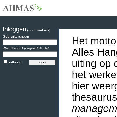
Inloggen
(voor makers)
Gebruikersnaam
Het motto
Wachtwoord
Alles Han
(vergeten? klik hier)
uiting op 
onthoud
het werke
hier weer
thesaurus
manageme