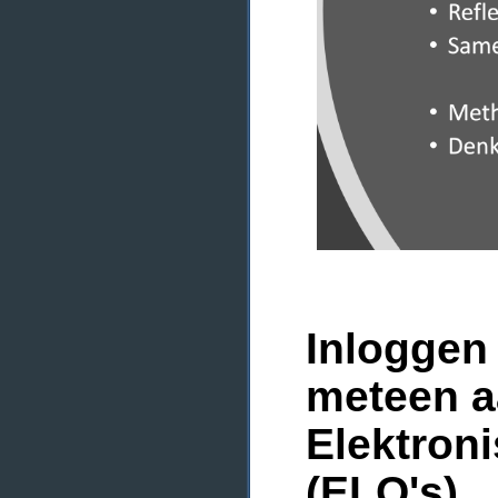
Inloggen 
meteen a
Elektron
(ELO's)