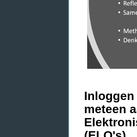
Inloggen 
meteen a
Elektron
(ELO's)