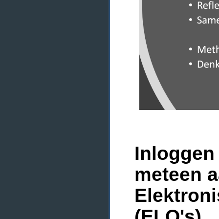
Inloggen 
meteen a
Elektron
(ELO's)