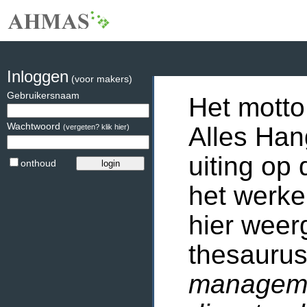
Inloggen
(voor makers)
Gebruikersnaam
Het motto
Wachtwoord
Alles Han
(vergeten? klik hier)
uiting op 
onthoud
het werke
hier weer
thesaurus
manageme