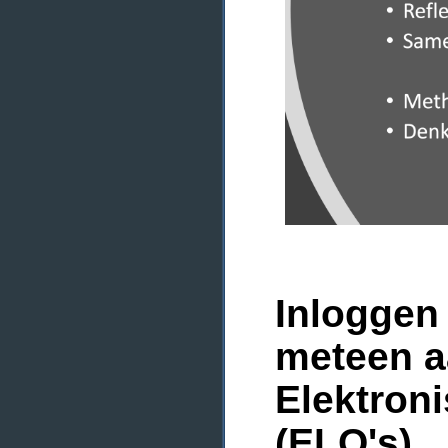
Inloggen 
meteen a
Elektron
(ELO's)