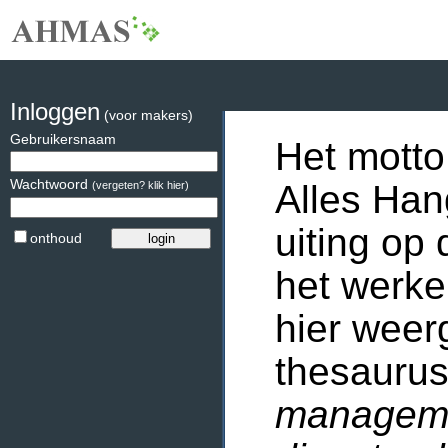
Inloggen
(voor makers)
Gebruikersnaam
Het motto
Wachtwoord
Alles Han
(vergeten? klik hier)
uiting op 
onthoud
het werke
hier weer
thesaurus
manageme