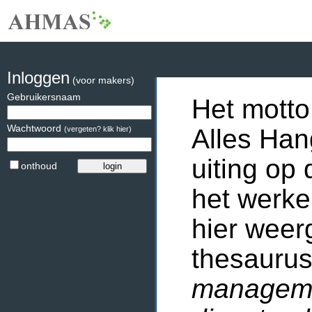
Inloggen
(voor makers)
Gebruikersnaam
Het motto
Wachtwoord
Alles Han
(vergeten? klik hier)
uiting op 
onthoud
het werke
hier weer
thesaurus
manageme