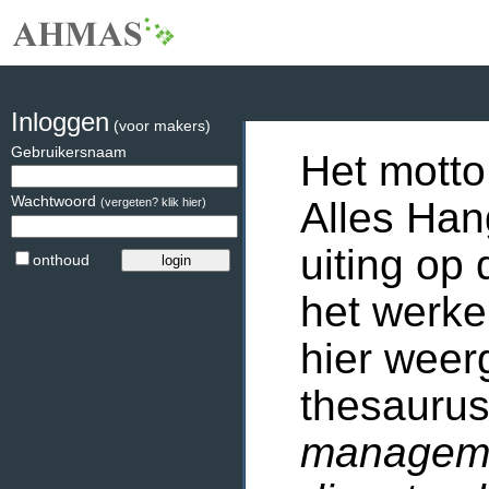
Inloggen
(voor makers)
Gebruikersnaam
Het motto
Wachtwoord
Alles Han
(vergeten? klik hier)
uiting op 
onthoud
het werke
hier weer
thesaurus
manageme